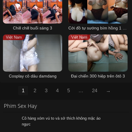
Chill chill buổi sáng 3
Cởi đồ tự sướng bím hồng 1 mình
Việt Nam
Việt Nam
Cosplay cô dâu damdang
Đại chiến 300 hiệp trên ôtô 3
1
2
3
4
5
…
24
→
Phim Sex Hay
Cô hàng xóm vú to và sở thích không mặc áo
ngực