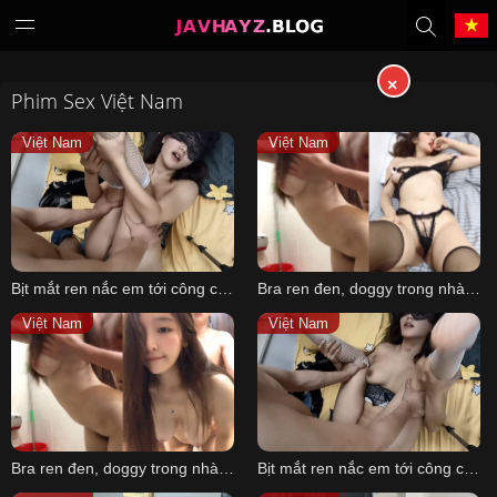
×
Phim Sex Việt Nam
Tiếng Việt
中文（繁體）
Việt Nam
Việt Nam
中文（简体）
English
日本語
한국어
Bịt mắt ren nắc em tới công chiện 3
Bra ren đen, doggy trong nhà tắm 2
Melayu
ภาษาไทย
Việt Nam
Việt Nam
Deutsch
Français
Indonesia
Filipino
Bra ren đen, doggy trong nhà tắm 1
Bịt mắt ren nắc em tới công chiện 2
Português
Türkçe