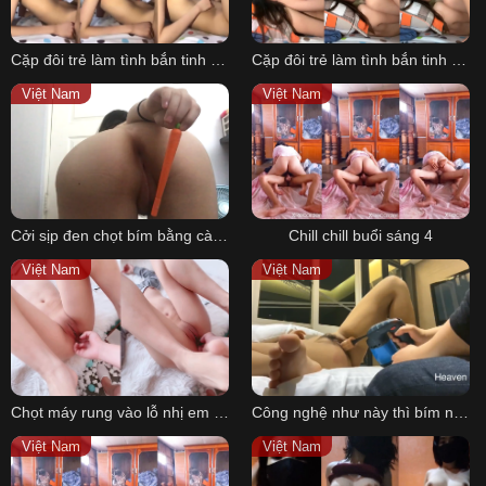
Cặp đôi trẻ làm tình bắn tinh vào miệng 2
Cặp đôi trẻ làm tình bắn tinh vào miệng 1
Việt Nam
Việt Nam
Cởi sịp đen chọt bím bằng cà rốt nho
Chill chill buổi sáng 4
Việt Nam
Việt Nam
Chọt máy rung vào lỗ nhị em mẫu ảnh
Công nghệ như này thì bím nào chịu cho nổi
Việt Nam
Việt Nam