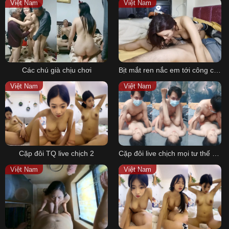
Việt Nam
Việt Nam
हिन्दी
Español
Italiano
Nederlands
Các chú già chịu chơi
Bịt mắt ren nắc em tới công chiện 1
Английский
Việt Nam
Việt Nam
Cặp đôi TQ live chịch 2
Cặp đôi live chịch mọi tư thế sung sướng
Việt Nam
Việt Nam