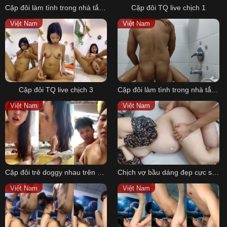
Cặp đôi làm tình trong nhà tắm ra tới giường ngủ
Cặp đôi TQ live chịch 1
Việt Nam
Việt Nam
Cặp đôi TQ live chịch 3
Cặp đôi làm tình trong nhà tắm dưới vòi sen nước chảy
Việt Nam
Việt Nam
Cặp đôi trẻ doggy nhau trên giường
Chịch vợ bầu dáng đẹp cực sướng
Việt Nam
Việt Nam