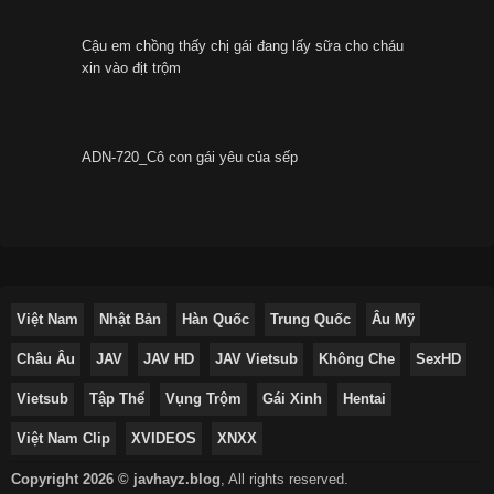
Cậu em chồng thấy chị gái đang lấy sữa cho cháu
xin vào địt trộm
ADN-720_Cô con gái yêu của sếp
Việt Nam
Nhật Bản
Hàn Quốc
Trung Quốc
Âu Mỹ
Châu Âu
JAV
JAV HD
JAV Vietsub
Không Che
SexHD
Vietsub
Tập Thể
Vụng Trộm
Gái Xinh
Hentai
Việt Nam Clip
XVIDEOS
XNXX
Copyright 2026 © javhayz.blog
,
All rights reserved.