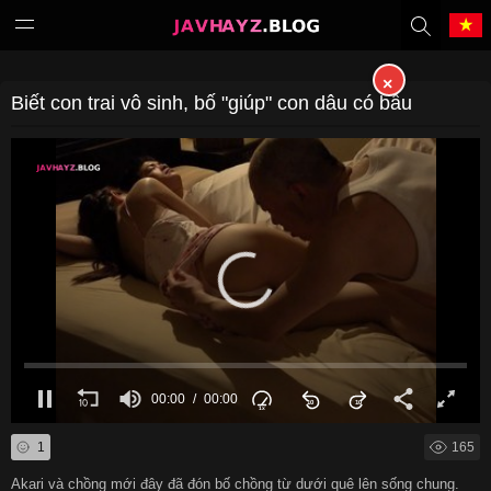
×
Tiếng Việt
中文（繁體）
Biết con trai vô sinh, bố "giúp" con dâu có bầu
中文（简体）
English
日本語
한국어
Melayu
ภาษาไทย
Deutsch
Français
00:00
00:00
Indonesia
Filipino
1
165
Português
Türkçe
Akari và chồng mới đây đã đón bố chồng từ dưới quê lên sống chung.