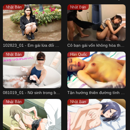
Nhật Bản
Nhật Bản
102823_01 - Em gái lừa đối bạn trai qua điện thoại
Cô bạn gái vốn không hòa thuận với tôi đã say xỉn và cái kết
Nhật Bản
Hàn Quốc
081019_01 - Nữ sinh trong bộ đồ bơi kích thích
Tận hưởng thiên đường tình dục cùng em
Nhật Bản
Nhật Bản