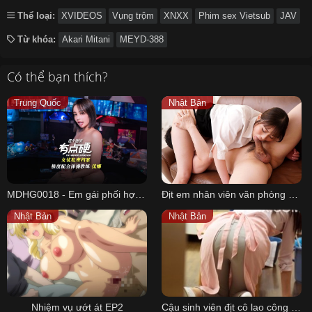
Thể loại:
XVIDEOS
Vụng trộm
XNXX
Phim sex Vietsub
JAV
Từ khóa:
Akari Mitani
MEYD-388
Có thể bạn thích?
Trung Quốc
Nhật Bản
MDHG0018 - Em gái phối hợp với huấn luyện viên thể dục
Địt em nhân viên văn phòng xinh dâm bú cặc giỏi
Nhật Bản
Nhật Bản
Nhiệm vụ ướt át EP2
Cậu sinh viên địt cô lao công chung cư xinh đẹp