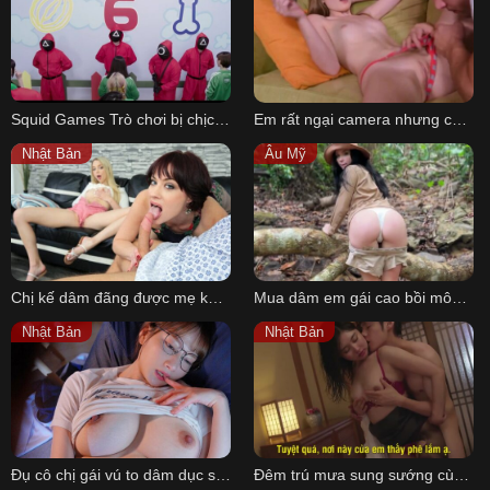
Squid Games Trò chơi bị chịch SS2
Em rất ngại camera nhưng chịch thì em không ngại =))
Nhật Bản
Âu Mỹ
Chị kế dâm đãng được mẹ kế dạy loạn luân
Mua dâm em gái cao bồi mông to trong rừng Sweetie Fox
Nhật Bản
Nhật Bản
Đụ cô chị gái vú to dâm dục sau nhiều năm về quê
Đêm trú mưa sung sướng cùng em đồng nghiệp xinh đẹp