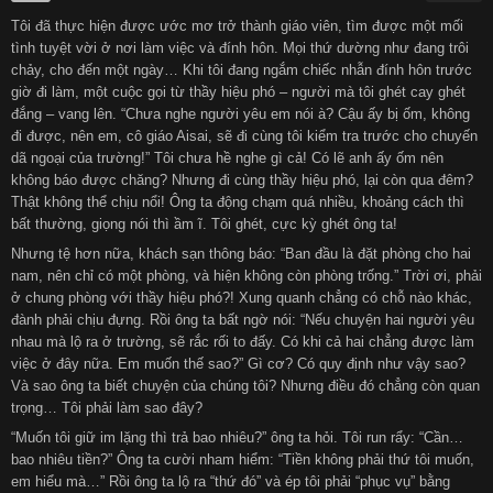
Tôi đã thực hiện được ước mơ trở thành giáo viên, tìm được một mối
हिन्दी
Español
tình tuyệt vời ở nơi làm việc và đính hôn. Mọi thứ dường như đang trôi
chảy, cho đến một ngày… Khi tôi đang ngắm chiếc nhẫn đính hôn trước
giờ đi làm, một cuộc gọi từ thầy hiệu phó – người mà tôi ghét cay ghét
Italiano
Nederlands
đắng – vang lên. “Chưa nghe người yêu em nói à? Cậu ấy bị ốm, không
đi được, nên em, cô giáo Aisai, sẽ đi cùng tôi kiểm tra trước cho chuyến
dã ngoại của trường!” Tôi chưa hề nghe gì cả! Có lẽ anh ấy ốm nên
Английский
không báo được chăng? Nhưng đi cùng thầy hiệu phó, lại còn qua đêm?
Thật không thể chịu nổi! Ông ta động chạm quá nhiều, khoảng cách thì
bất thường, giọng nói thì ầm ĩ. Tôi ghét, cực kỳ ghét ông ta!
Nhưng tệ hơn nữa, khách sạn thông báo: “Ban đầu là đặt phòng cho hai
nam, nên chỉ có một phòng, và hiện không còn phòng trống.” Trời ơi, phải
ở chung phòng với thầy hiệu phó?! Xung quanh chẳng có chỗ nào khác,
đành phải chịu đựng. Rồi ông ta bất ngờ nói: “Nếu chuyện hai người yêu
nhau mà lộ ra ở trường, sẽ rắc rối to đấy. Có khi cả hai chẳng được làm
việc ở đây nữa. Em muốn thế sao?” Gì cơ? Có quy định như vậy sao?
Và sao ông ta biết chuyện của chúng tôi? Nhưng điều đó chẳng còn quan
trọng… Tôi phải làm sao đây?
“Muốn tôi giữ im lặng thì trả bao nhiêu?” ông ta hỏi. Tôi run rẩy: “Cần…
bao nhiêu tiền?” Ông ta cười nham hiểm: “Tiền không phải thứ tôi muốn,
em hiểu mà…” Rồi ông ta lộ ra “thứ đó” và ép tôi phải “phục vụ” bằng