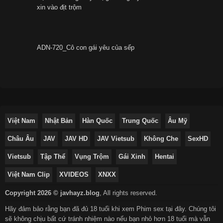
xin vào địt trộm
ADN-720_Cô con gái yêu của sếp
Việt Nam
Nhật Bản
Hàn Quốc
Trung Quốc
Âu Mỹ
Châu Âu
JAV
JAV HD
JAV Vietsub
Không Che
SexHD
Vietsub
Tập Thể
Vụng Trộm
Gái Xinh
Hentai
Việt Nam Clip
XVIDEOS
XNXX
Copyright 2026 © javhayz.blog
,
All rights reserved.
Hãy đảm bảo rằng bạn đã đủ 18 tuổi khi xem Phim sex tại đây. Chúng tôi
sẽ không chịu bất cứ tránh nhiệm nào nếu bạn nhỏ hơn 18 tuổi mà vẫn