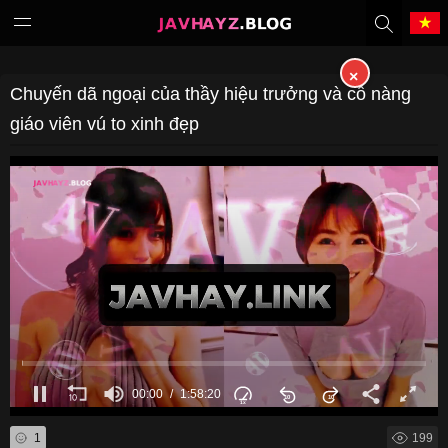
×
Tiếng Việt
中文（繁體）
Chuyến dã ngoại của thầy hiệu trưởng và cô nàng
giáo viên vú to xinh đẹp
中文（简体）
English
日本語
한국어
Melayu
ภาษาไทย
Deutsch
Français
Indonesia
Filipino
00:00
1:58:20
00:00
of
Português
Türkçe
1:58:20
1
199