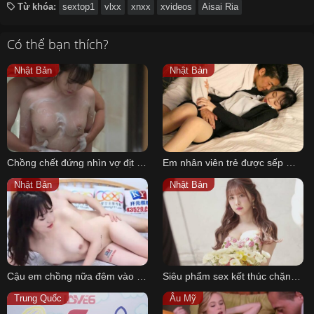
Từ khóa:
sextop1
vlxx
xnxx
xvideos
Aisai Ria
Có thể bạn thích?
Nhật Bản
Nhật Bản
Chồng chết đứng nhìn vợ địt nhau với hàng xóm khi mình đi vắng
Em nhân viên trẻ được sếp mời ăn tối và làm bữa tối của sếp
Nhật Bản
Nhật Bản
Cậu em chồng nữa đêm vào phòng loạn luân cùng chị dâu xinh đẹp
Siêu phẩm sex kết thúc chặng đường 8 năm của Yua Mikami
Trung Quốc
Âu Mỹ