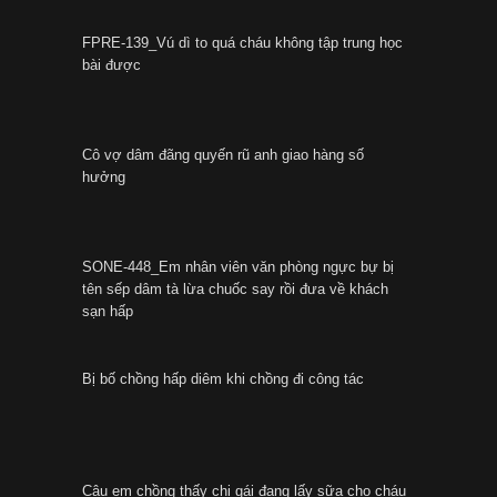
FPRE-139_Vú dì to quá cháu không tập trung học
bài được
Cô vợ dâm đãng quyến rũ anh giao hàng số
hưởng
SONE-448_Em nhân viên văn phòng ngực bự bị
tên sếp dâm tà lừa chuốc say rồi đưa về khách
sạn hấp
Bị bố chồng hấp diêm khi chồng đi công tác
Cậu em chồng thấy chị gái đang lấy sữa cho cháu