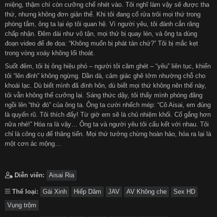
miệng, thậm chí còn cưỡng chế nhét vào. Tôi nghĩ làm vậy sẽ được tha
thứ, nhưng không đơn giản thế. Khi tôi đang cố rửa trôi mọi thứ trong
phòng tắm, ông ta lại ép tôi quan hệ. Vì người yêu, tôi đành cắn răng
chấp nhận. Đêm dài như vô tận, mọi thứ bị quay lén, và ông ta dùng
đoạn video để đe dọa: “Không muốn bị phát tán chứ?” Tôi bị mắc kẹt
trong vòng xoáy không lối thoát.
Suốt đêm, tôi bị ông hiệu phó – người tôi căm ghét – “yêu” liên tục, khiến
tôi “lên đỉnh” không ngừng. Dần dà, cảm giác ghê tởm nhường chỗ cho
khoái lạc. Dù biết mình đã đính hôn, dù biết mọi thứ không nên thế này,
tôi vẫn không thể cưỡng lại. Sáng thức dậy, tôi thấy mình phóng đãng
ngồi lên “thứ đó” của ông ta. Ông ta cười nhếch mép: “Cô Aisai, em đúng
là quyến rũ. Tôi thích đấy! Từ giờ em sẽ là chủ nhiệm khối. Cố gắng hơn
nữa nhé!” Hóa ra là vậy… Ông ta và người yêu tôi cấu kết với nhau. Tôi
chỉ là công cụ để thăng tiến. Mọi thứ tưởng chừng hoàn hảo, hóa ra lại là
một cơn ác mộng…
Diễn viên:
Aisai Ria
Thể loại:
Gái Xinh
Hiếp Dâm
JAV
AV Không che
Sex HD
Vụng trộm