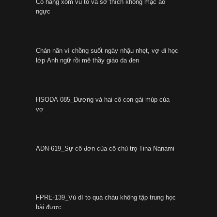
Cô hàng xóm vú to và sở thích không mặc áo
ngực
Chán nãn vì chồng suốt ngày nhậu nhẹt, vợ đi học
lớp Anh ngữ rồi mê thầy giáo da đen
HSODA-085_Dượng và hai cô con gái múp của
vợ
ADN-619_Sự cô đơn của cô chủ trọ Tina Nanami
FPRE-139_Vú dì to quá cháu không tập trung học
bài được