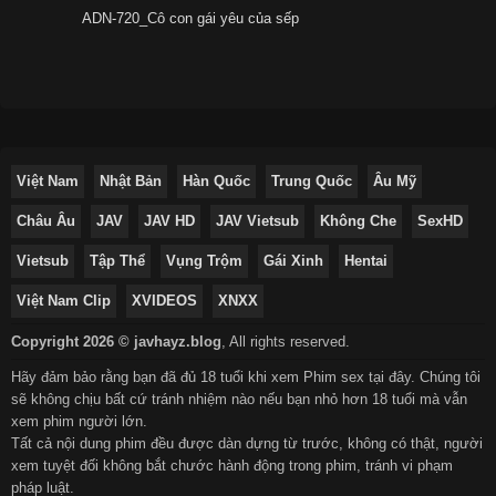
ADN-720_Cô con gái yêu của sếp
Việt Nam
Nhật Bản
Hàn Quốc
Trung Quốc
Âu Mỹ
Châu Âu
JAV
JAV HD
JAV Vietsub
Không Che
SexHD
Vietsub
Tập Thể
Vụng Trộm
Gái Xinh
Hentai
Việt Nam Clip
XVIDEOS
XNXX
Copyright 2026 © javhayz.blog
,
All rights reserved.
Hãy đảm bảo rằng bạn đã đủ 18 tuổi khi xem Phim sex tại đây. Chúng tôi
sẽ không chịu bất cứ tránh nhiệm nào nếu bạn nhỏ hơn 18 tuổi mà vẫn
xem phim người lớn.
Tất cả nội dung phim đều được dàn dựng từ trước, không có thật, người
xem tuyệt đối không bắt chước hành động trong phim, tránh vi phạm
pháp luật.