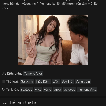
trong bồn tắm và suy nghĩ, Yumeno lại đến để mượn bồn tắm một lần
nữa.
Diễn viên:
Yumeno Aika
Thể loại:
Gái Xinh
Hiếp Dâm
JAV
Sex HD
Vụng trộm
Từ khóa:
sextop1
vlxx
vú to
xnxx
xvideos
Yumeno Aika
Có thể bạn thích?