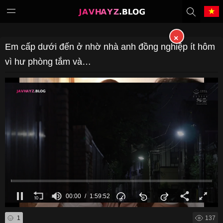
×
Tiếng Việt
中文（繁體）
Em cấp dưới đến ở nhờ nhà anh đồng nghiệp ít hôm
vì hư phòng tắm và…
中文（简体）
English
日本語
한국어
Melayu
ภาษาไทย
Deutsch
Français
Indonesia
Filipino
00:01
1:59:52
Português
Türkçe
1
137