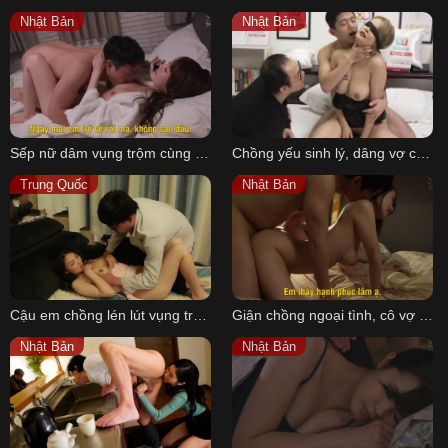
Nhật Bản
Nhật Bản
Sếp nữ dâm vụng trộm cùng cấp dưới khi đang gọi cho chồng lúc nữa đêm
Chồng yếu sinh lý, dâng vợ cho bạn thân địt để thỏa mãn
Trung Quốc
Nhật Bản
Cậu em chồng lén lút vụng trộm cùng chị dâu khi anh trai yếu sinh lý
Giận chồng ngoại tình, cô vợ vụng trộm cùng cậu trai làm thêm khoai to
Nhật Bản
Nhật Bản