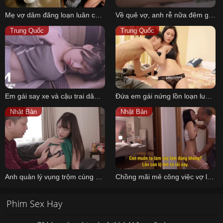
Mẹ vợ dâm đãng loạn luân cùng con rể khi chồng yếu sinh lý
Về quê vợ, anh rễ nữa đêm gạ địt cô em vợ vú to quyến rủ
Trung Quốc
Trung Quốc
Em gái say xe và cậu trai dâm đãng trên xe bus
Đứa em gái nứng lồn loạn luân cùng anh trai khi thất tình
Nhật Bản
Nhật Bản
Anh quản lý vụng trộm cùng em cấp dưới khi vợ vắng nhà
Chồng mãi mê công việc vợ loạn luân cùng bố chồng
Phim Sex Hay