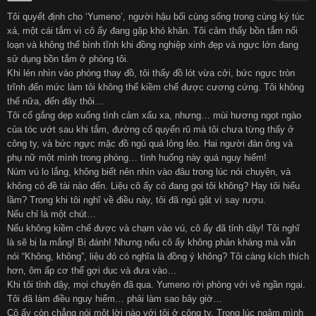
Tôi quyết định cho ‘Yumeno’, người hậu bối cùng sống trong cùng ký túc
हिन्दी
Español
xá, một cái tắm vì cô ấy đang gặp khó khăn. Tôi cảm thấy bồn tắm nổi
loạn và không thể bình tĩnh khi đồng nghiệp xinh đẹp và ngực lớn đang
sử dụng bồn tắm ở phòng tôi.
Italiano
Nederlands
Khi lén nhìn vào phòng thay đồ, tôi thấy đồ lót vừa cởi, bức ngực tròn
trĩnh đến mức làm tôi không thể kiềm chế được cương cứng. Tôi không
thể nữa, đến đây thôi…
Английский
Tôi cố gắng dẹp xuống tình cảm xấu xa, nhưng… mùi hương ngọt ngào
của tóc ướt sau khi tắm, đường cổ quyến rũ mà tôi chưa từng thấy ở
công ty, và bức ngực mặc đồ ngủ quá lỏng lẻo. Hai người đàn ông và
phụ nữ một mình trong phòng… tình huống này quá nguy hiểm!
Núm vú lo lắng, không biết nên nhìn vào đâu trong lúc nói chuyện, và
không có đề tài nào đến. Liệu cô ấy có đang gọi tôi không? Hay tôi hiểu
lầm? Trong khi tôi nghĩ về điều này, tôi đã ngủ gật vì say rượu.
Nếu chỉ là một chút…
Nếu không kiềm chế được và chạm vào vú, cô ấy đã tỉnh dậy! Tôi nghĩ
là sẽ bị la mắng! Bị đánh! Nhưng nếu cô ấy không phản kháng mà vẫn
nói “Không, không”, liệu đó có nghĩa là đồng ý không? Tôi càng kích thích
hơn, ôm ấp cơ thể gợi dục và đưa vào…
Khi tôi tỉnh dậy, mọi chuyện đã qua. Yumeno rời phòng với vẻ ngần ngại.
Tôi đã làm điều nguy hiểm… phải làm sao bây giờ…
Cô ấy còn chẳng nói một lời nào với tôi ở công ty. Trong lúc ngâm mình