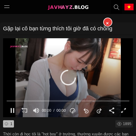
×
Tiếng Việt
中文（繁體）
Gặp lại cô bạn từng thích tôi giờ đã có chồng
中文（简体）
English
日本語
한국어
Melayu
ภาษาไทย
Deutsch
Français
00:00
00:00
Indonesia
Filipino
1
1895
Português
Türkçe
Thời còn đi học tôi là "hot boy" ở trường, thường xuyên được các bạn