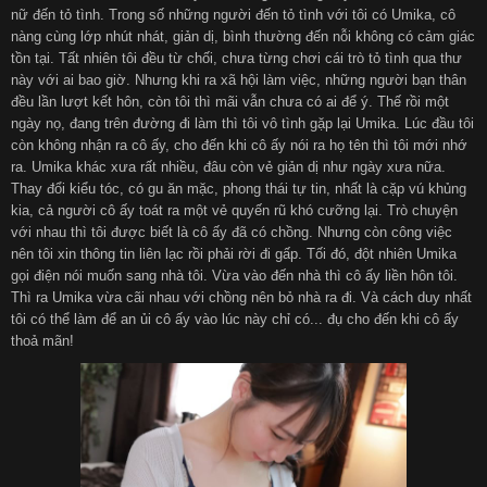
nữ đến tỏ tình. Trong số những người đến tỏ tình với tôi có Umika, cô
nàng cùng lớp nhút nhát, giản dị, bình thường đến nỗi không có cảm giác
हिन्दी
Español
tồn tại. Tất nhiên tôi đều từ chối, chưa từng chơi cái trò tỏ tình qua thư
này với ai bao giờ. Nhưng khi ra xã hội làm việc, những người bạn thân
đều lần lượt kết hôn, còn tôi thì mãi vẫn chưa có ai để ý. Thế rồi một
Italiano
Nederlands
ngày nọ, đang trên đường đi làm thì tôi vô tình gặp lại Umika. Lúc đầu tôi
còn không nhận ra cô ấy, cho đến khi cô ấy nói ra họ tên thì tôi mới nhớ
ra. Umika khác xưa rất nhiều, đâu còn vẻ giản dị như ngày xưa nữa.
Английский
Thay đổi kiểu tóc, có gu ăn mặc, phong thái tự tin, nhất là cặp vú khủng
kia, cả người cô ấy toát ra một vẻ quyến rũ khó cưỡng lại. Trò chuyện
với nhau thì tôi được biết là cô ấy đã có chồng. Nhưng còn công việc
nên tôi xin thông tin liên lạc rồi phải rời đi gấp. Tối đó, đột nhiên Umika
gọi điện nói muốn sang nhà tôi. Vừa vào đến nhà thì cô ấy liền hôn tôi.
Thì ra Umika vừa cãi nhau với chồng nên bỏ nhà ra đi. Và cách duy nhất
tôi có thể làm để an ủi cô ấy vào lúc này chỉ có... đụ cho đến khi cô ấy
thoả mãn!