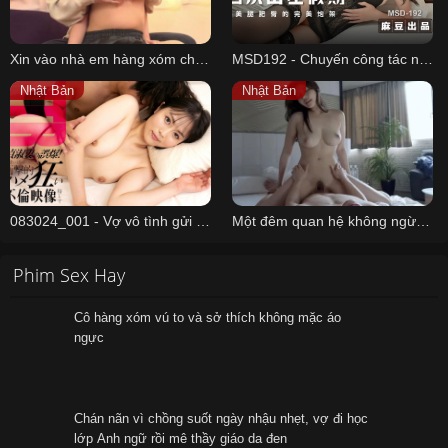
Xin vào nhà em hàng xóm chơi rồi làm liều vì em ấy có cặp vú đẹp vl
MSD192 - Chuyến công tác ngày quốc khánh cùng nữ thư ký
Nhật Bản
Nhật Bản
083024_001 - Vợ vô tình gửi nhầm video ngoại tình cho chồng
Một đêm quan hệ không ngừng nghĩ với cô sếp nữ xinh đẹp của tôi
Phim Sex Hay
Cô hàng xóm vú to và sở thích không mặc áo
ngực
Chán nãn vì chồng suốt ngày nhậu nhẹt, vợ đi học
lớp Anh ngữ rồi mê thầy giáo da đen