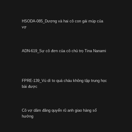
HSODA-085_Dượng và hai cô con gái múp của
vợ
ADN-619_Sự cô đơn của cô chủ trọ Tina Nanami
FPRE-139_Vú dì to quá cháu không tập trung học
bài được
Cô vợ dâm đãng quyến rũ anh giao hàng số
hưởng