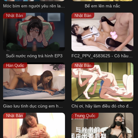
Móc bím em người yêu rên la oai oái
Bế em lên mà nắc
Nhật Bản
Nhật Bản
Suối nước nóng trá hình EP3
FC2_PPV_4583625 - Cô hầu gái hư hỏng ngày rụng trứng
Hàn Quốc
Nhật Bản
Giao lưu tình dục cùng em hàng ngon
Chị ơi, hãy làm điều đó cho đàng hoàng nhé EP3
Nhật Bản
Trung Quốc