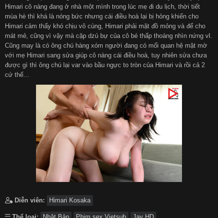
Himari cô nàng đang ở nhà một mình trong lúc mẹ đi du lịch, thời tiết
mùa hè thì khá là nóng bức nhưng cái điều hoà lại bị hỏng khiến cho
हिन्दी
Español
Himari cảm thấy khó chịu vô cùng, Himari phải mặt đồ mỏng và để cho
mát mẻ, cũng vì vậy mà cặp dzú bự của cô bé thấp thoáng nhìn nứng vl.
Cũng may là có ông chú hàng xóm người đang có mối quan hệ mật mờ
Italiano
Nederlands
với mẹ Himari sang sửa giúp cô nàng cái điều hoà, tuy nhiên sửa chưa
được gì thì ông chú lại var vào bầu ngực to tròn của Himari và rồi cả 2
cứ thế...
Английский
Diễn viên:
Himari Kosaka
Thể loại:
Nhật Bản
Phim sex Vietsub
Jav HD