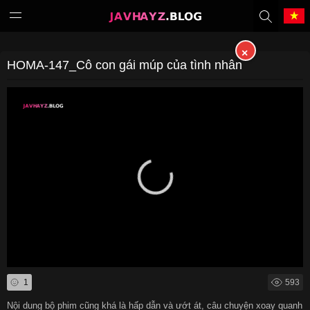
×
Tiếng Việt
中文（繁體）
HOMA-147_Cô con gái múp của tình nhân
中文（简体）
English
日本語
한국어
Melayu
ภาษาไทย
Deutsch
Français
Indonesia
Filipino
1
593
Português
Türkçe
Nội dung bộ phim cũng khá là hấp dẫn và ướt át, câu chuyện xoay quanh