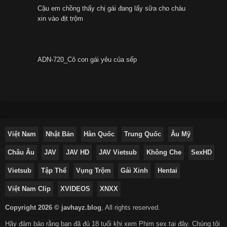
Cậu em chồng thấy chị gái đang lấy sữa cho cháu
xin vào địt trộm
ADN-720_Cô con gái yêu của sếp
Việt Nam
Nhật Bản
Hàn Quốc
Trung Quốc
Âu Mỹ
Châu Âu
JAV
JAV HD
JAV Vietsub
Không Che
SexHD
Vietsub
Tập Thể
Vụng Trộm
Gái Xinh
Hentai
Việt Nam Clip
XVIDEOS
XNXX
Copyright 2026 © javhayz.blog
,
All rights reserved.
Hãy đảm bảo rằng bạn đã đủ 18 tuổi khi xem Phim sex tại đây. Chúng tôi