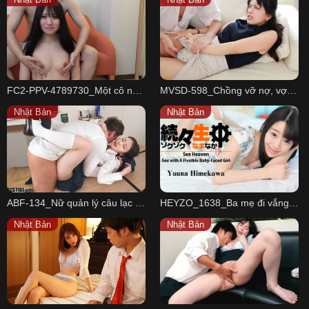
FC2-PPV-4789730_Một cô nàng đầy đặn với một âm đạo tuyệt vời
MVSD-598_Chồng vỡ nợ, vợ xinh đẹp gánh chịu tủi nhục
Nhật Bản
Nhật Bản
ABF-134_Nữ quản lý câu lạc bộ bơi giúp thành viên làm ấm cơ thể
HEYZO_1638_Ba mẹ đi vắng, anh trai ở nhà gạ làm tình với cô em gái
Nhật Bản
Nhật Bản