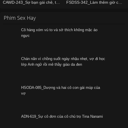
CAWD-243_Sợ bạn gái chê, thanh niên nhờ chị dạy làm tình và cái kết
FSDSS-342_Làm thêm giờ cùng em thư ký nuột nà
Phim Sex Hay
Cô hàng xóm vú to và sở thích không mặc áo
ngực
Chán nãn vì chồng suốt ngày nhậu nhẹt, vợ đi học
lớp Anh ngữ rồi mê thầy giáo da đen
HSODA-085_Dượng và hai cô con gái múp của
vợ
ADN-619_Sự cô đơn của cô chủ trọ Tina Nanami