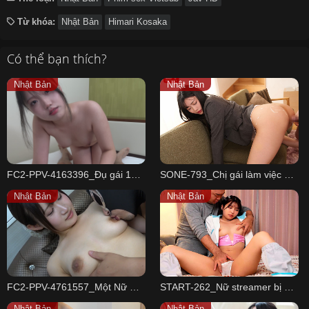
Từ khóa:
Nhật Bản
Himari Kosaka
Có thể bạn thích?
Nhật Bản
Nhật Bản
FC2-PPV-4163396_Đụ gái 18 non tơ thật sự sướng
SONE-793_Chị gái làm việc online mặc đồ hở hang
Nhật Bản
Nhật Bản
FC2-PPV-4761557_Một Nữ Ca Sĩ Ngực Khủng Tự Nhiên Trong Ban Nhạc Nghiệp Dư
START-262_Nữ streamer bị anh trai xông vào phòng đụ
Nhật Bản
Nhật Bản