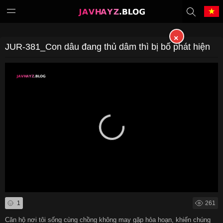
×
Tiếng Việt
中文（繁體）
JUR-381_Con dâu đang thủ dâm thì bị bố phát hiện
中文（简体）
English
日本語
한국어
Melayu
ภาษาไทย
Deutsch
Français
Indonesia
Filipino
1
261
Português
Türkçe
Căn hộ nơi tôi sống cùng chồng không may gặp hỏa hoạn, khiến chúng