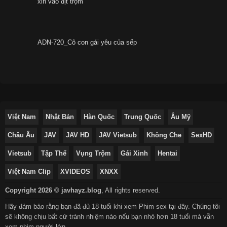
xin vào địt trộm
ADN-720_Cô con gái yêu của sếp
Việt Nam
Nhật Bản
Hàn Quốc
Trung Quốc
Âu Mỹ
Châu Âu
JAV
JAV HD
JAV Vietsub
Không Che
SexHD
Vietsub
Tập Thể
Vụng Trộm
Gái Xinh
Hentai
Việt Nam Clip
XVIDEOS
XNXX
Copyright 2026 © javhayz.blog
,
All rights reserved.
Hãy đảm bảo rằng bạn đã đủ 18 tuổi khi xem Phim sex tại đây. Chúng tôi
sẽ không chịu bất cứ tránh nhiệm nào nếu bạn nhỏ hơn 18 tuổi mà vẫn
xem phim người lớn.