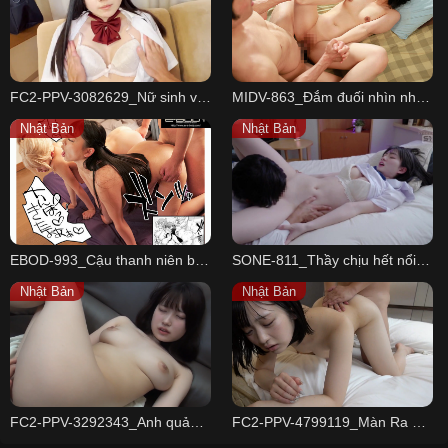
FC2-PPV-3082629_Nữ sinh và con cá chà bặc của bạn trai
MIDV-863_Đắm đuối nhìn nhau trong lúc thăng hoa cùng Yumi Nijimura
Nhật Bản
Nhật Bản
EBOD-993_Cậu thanh niên bất ngờ phải ở cùng nhà với 2 cô em kế
SONE-811_Thầy chịu hết nổi rồi
Nhật Bản
Nhật Bản
FC2-PPV-3292343_Anh quản lý và em gái ngây thơ Asada Himari
FC2-PPV-4799119_Màn Ra Mắt Của Một Thần Tượng Ngây Thơ