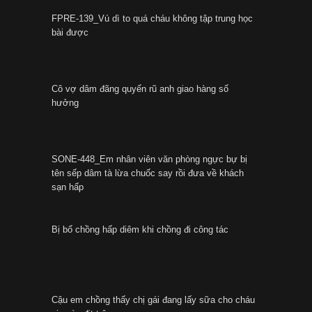
FPRE-139_Vú dì to quá cháu không tập trung học
bài được
Cô vợ dâm đãng quyến rũ anh giao hàng số
hưởng
SONE-448_Em nhân viên văn phòng ngực bự bị
tên sếp dâm tà lừa chuốc say rồi đưa về khách
sạn hấp
Bị bố chồng hấp diêm khi chồng đi công tác
Cậu em chồng thấy chị gái đang lấy sữa cho cháu