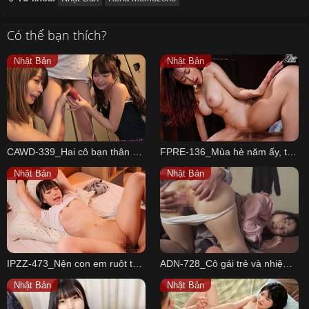
Có thể bạn thích?
Nhật Bản
Nhật Bản
CAWD-339_Hai cô bạn thân dâm Matsumoto Ichika
FPRE-136_Mùa hè năm ấy, tôi đã bị cướp zin
Nhật Bản
Nhật Bản
IPZZ-473_Nện con em ruột tuổi dậy thì thích bạo dâm
ADN-728_Cô gái trẻ và nhiệm vụ lừa đảo
Nhật Bản
Nhật Bản