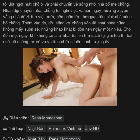
tôi đột ngột mất chỗ ở và phải chuyển về sống nhờ nhà bố mẹ chồng.
Nhân dịp chuyển nhà, chồng tôi nghỉ việc và ban ngày thường xuyên
हिन्दी
Español
vắng nhà để đi tìm việc mới, nên phần lớn thời gian tôi chỉ ở nhà cùng
bố chồng. Thêm vào đó, đời sống vợ chồng vốn đã nhạt nhòa cũng
không mấy suôn sẻ, những khao khát bị dồn nén ngày một nhiều. Cho
Italiano
Nederlands
đến một ngày, khi không có ai ở nhà, tôi lén tìm cách tự giải tỏa thì bất
ngờ bố chồng trở về và vô tình chứng kiến cảnh tượng ấy…
Английский
Diễn viên:
Rena Momozono
Thể loại:
Nhật Bản
Phim sex Vietsub
Jav HD
Từ khóa:
Nhật Bản
Rena Momozono