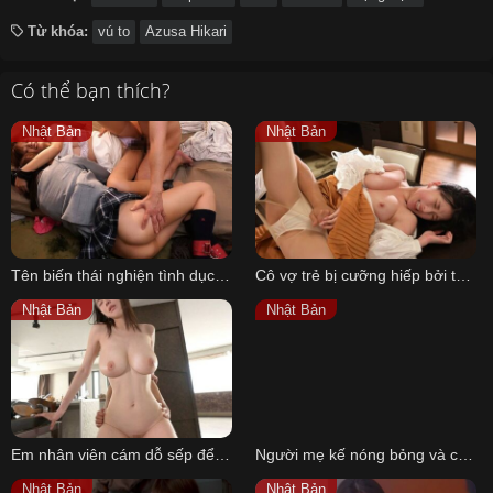
Từ khóa:
vú to
Azusa Hikari
Có thể bạn thích?
Nhật Bản
Nhật Bản
Tên biến thái nghiện tình dục bắt cóc hiếp dâm hai em gái xinh đẹp cạnh nhà
Cô vợ trẻ bị cưỡng hiếp bởi tên tội phạm hiếp dâm trốn thoát nhà tù
Nhật Bản
Nhật Bản
Em nhân viên cám dỗ sếp để được thăng chức sau chuyến công tác
Người mẹ kế nóng bỏng và cậu con chồng mới lớn
Nhật Bản
Nhật Bản