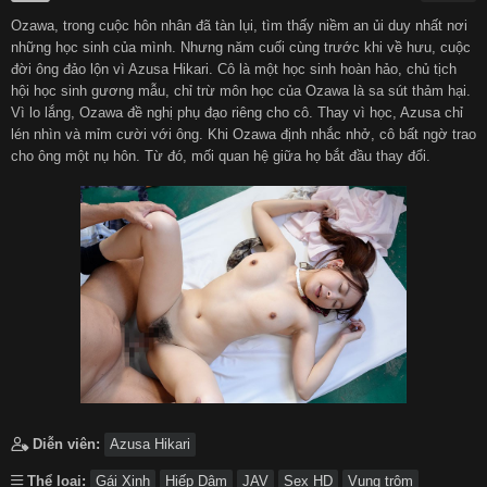
Ozawa, trong cuộc hôn nhân đã tàn lụi, tìm thấy niềm an ủi duy nhất nơi
हिन्दी
Español
những học sinh của mình. Nhưng năm cuối cùng trước khi về hưu, cuộc
đời ông đảo lộn vì Azusa Hikari. Cô là một học sinh hoàn hảo, chủ tịch
hội học sinh gương mẫu, chỉ trừ môn học của Ozawa là sa sút thảm hại.
Italiano
Nederlands
Vì lo lắng, Ozawa đề nghị phụ đạo riêng cho cô. Thay vì học, Azusa chỉ
lén nhìn và mỉm cười với ông. Khi Ozawa định nhắc nhở, cô bất ngờ trao
cho ông một nụ hôn. Từ đó, mối quan hệ giữa họ bắt đầu thay đổi.
Английский
Diễn viên:
Azusa Hikari
Thể loại:
Gái Xinh
Hiếp Dâm
JAV
Sex HD
Vụng trộm