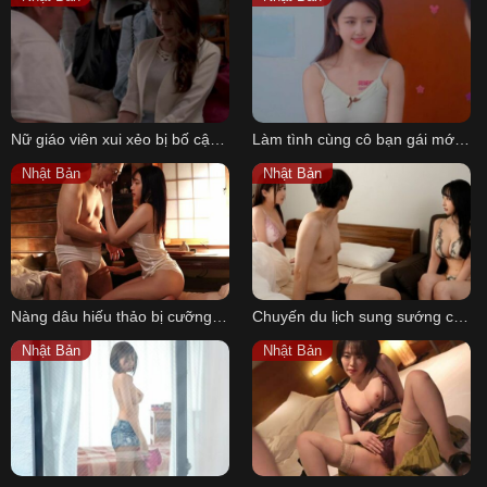
Nữ giáo viên xui xẻo bị bố cậu học trò cưỡng hiếp khi đến thăm
Làm tình cùng cô bạn gái mới quen qua mạng Yu Meng
Nhật Bản
Nhật Bản
Nàng dâu hiếu thảo bị cưỡng hiếp khi về quê chăm sóc bố chồng
Chuyến du lịch sung sướng cùng hai cô bạn thân của cậu trai số hưởng
Nhật Bản
Nhật Bản