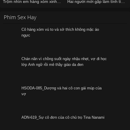
Trộm nhìn em hàng xóm xinh đẹp đối diện nhà khỏa mãn mỗi ngày và…
Hai người mới gặp làm tình tìm cảm giác mới lạ khi đã chán vợ và chồng
Phim Sex Hay
Cô hàng xóm vú to và sở thích không mặc áo
ngực
Chán nãn vì chồng suốt ngày nhậu nhẹt, vợ đi học
lớp Anh ngữ rồi mê thầy giáo da đen
HSODA-085_Dượng và hai cô con gái múp của
vợ
ADN-619_Sự cô đơn của cô chủ trọ Tina Nanami