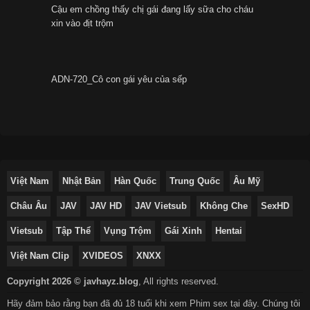
Cậu em chồng thấy chị gái đang lấy sữa cho cháu
xin vào địt trộm
ADN-720_Cô con gái yêu của sếp
Việt Nam
Nhật Bản
Hàn Quốc
Trung Quốc
Âu Mỹ
Châu Âu
JAV
JAV HD
JAV Vietsub
Không Che
SexHD
Vietsub
Tập Thể
Vụng Trộm
Gái Xinh
Hentai
Việt Nam Clip
XVIDEOS
XNXX
Copyright 2026 © javhayz.blog
,
All rights reserved.
Hãy đảm bảo rằng bạn đã đủ 18 tuổi khi xem Phim sex tại đây. Chúng tôi