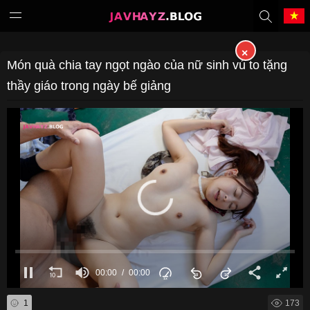
×
Tiếng Việt
中文（繁體）
Món quà chia tay ngọt ngào của nữ sinh vú to tặng
thầy giáo trong ngày bế giảng
中文（简体）
English
日本語
한국어
Melayu
ภาษาไทย
Deutsch
Français
Indonesia
Filipino
00:00
2:00:28
00:00
of
Português
Türkçe
2:00:28
1
173