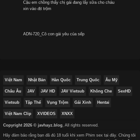
Cậu em chồng thấy chị gái đang lấy sữa cho cháu
xin vào địt trộm
ADN-720_Cô con gái yêu của sếp
Việt Nam
Nhật Bản
Hàn Quốc
Trung Quốc
Âu Mỹ
Châu Âu
JAV
JAV HD
JAV Vietsub
Không Che
SexHD
Vietsub
Tập Thể
Vụng Trộm
Gái Xinh
Hentai
Việt Nam Clip
XVIDEOS
XNXX
Copyright 2026 © javhayz.blog
,
All rights reserved.
Hãy đảm bảo rằng bạn đã đủ 18 tuổi khi xem Phim sex tại đây. Chúng tôi