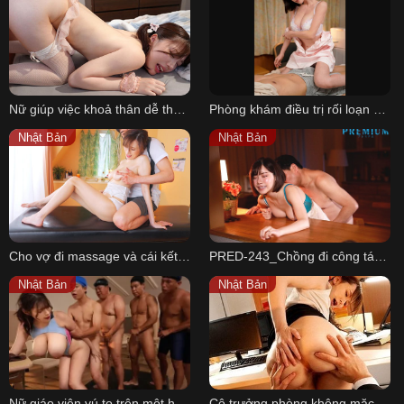
Nữ giúp việc khoả thân dễ thương của tôi
Phòng khám điều trị rối loạn cương dương - Eimi Fukada
Nhật Bản
Nhật Bản
Cho vợ đi massage và cái kết mất vợ
PRED-243_Chồng đi công tác, vợ ở nhà bị bố chồng đụ
Nhật Bản
Nhật Bản
Nữ giáo viên vú to trên một hòn đảo xa xôi
Cô trưởng phòng không mặc áo lót và anh nhân viên may mắn