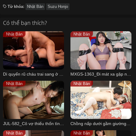
Từ khóa:
Nhật Bản
Suzu Honjo
Có thể bạn thích?
Nhật Bản
Nhật Bản
Dì quyến rũ cháu trai sang ở nhờ
MXGS-1363_Đi mát xa gặp ngay em nhân viên phục vụ là đồng nghiệp chảnh chọe ở công ty
Nhật Bản
Nhật Bản
JUL-582_Cô vợ thiếu thốn tình dục và anh PT may mắn
Chồng nấp dưới gầm giường nghe tiếng vợ... rên với thằng khác
Nhật Bản
Nhật Bản