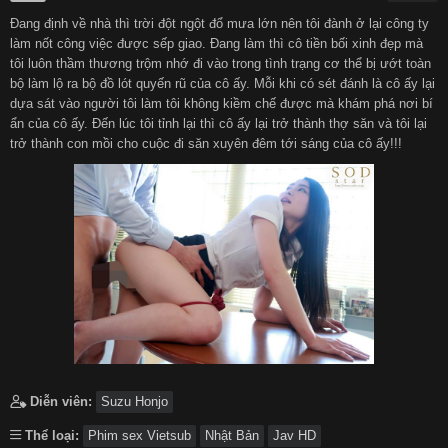
Đang định về nhà thì trời đột ngột đổ mưa lớn nên tôi đành ở lại công ty
हिन्दी
Español
làm nốt công việc được sếp giao. Đang làm thì cô tiền bối xinh đẹp mà
tôi luôn thầm thương trộm nhớ đi vào trong tình trạng cơ thể bị ướt toàn
bộ làm lộ ra bộ đồ lót quyến rũ của cô ấy. Mỗi khi có sét đánh là cô ấy lại
Italiano
Nederlands
dựa sát vào người tôi làm tôi không kiềm chế được mà khám phá nơi bí
ẩn của cô ấy. Đến lúc tôi tỉnh lại thì cô ấy lại trở thành thợ săn và tôi lại
trở thành con mồi cho cuộc đi săn xuyên đêm tới sáng của cô ấy!!!
Английский
Diễn viên:
Suzu Honjo
Thể loại:
Phim sex Vietsub
Nhật Bản
Jav HD