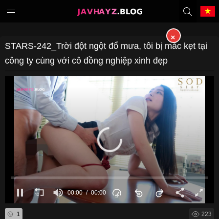
×
Tiếng Việt
中文（繁體）
STARS-242_Trời đột ngột đổ mưa, tôi bị mắc kẹt tại
công ty cùng với cô đồng nghiệp xinh đẹp
中文（简体）
English
日本語
한국어
Melayu
ภาษาไทย
Deutsch
Français
Indonesia
Filipino
00:00
00:00
Português
Türkçe
1
223