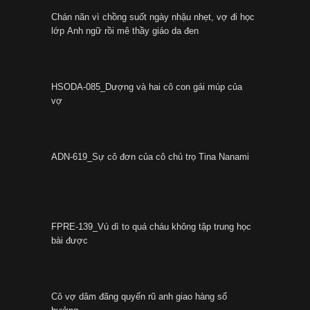
Chán nãn vì chồng suốt ngày nhậu nhẹt, vợ đi học
lớp Anh ngữ rồi mê thầy giáo da đen
HSODA-085_Dượng và hai cô con gái múp của
vợ
ADN-619_Sự cô đơn của cô chủ trọ Tina Nanami
FPRE-139_Vú dì to quá cháu không tập trung học
bài được
Cô vợ dâm đãng quyến rũ anh giao hàng số