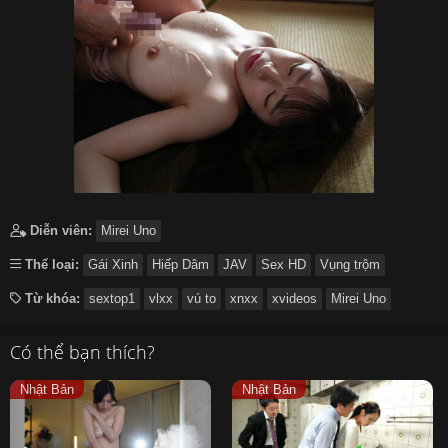
Diễn viên:
Mirei Uno
Thể loại:
Gái Xinh
Hiếp Dâm
JAV
Sex HD
Vụng trộm
Từ khóa:
sextop1
vlxx
vú to
xnxx
xvideos
Mirei Uno
Có thể bạn thích?
Nhật Bản
Nhật Bản