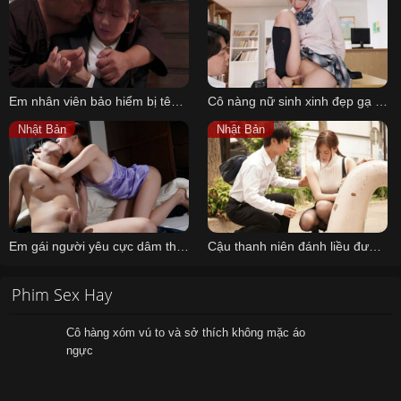
Em nhân viên bảo hiểm bị tên khách hàng cho uống thuốc kích dục rồi cưỡng hiếp
Cô nàng nữ sinh xinh đẹp gạ tình những cậu nam sinh mới lớn làm tình
Nhật Bản
Nhật Bản
Em gái người yêu cực dâm thỏa mãn tình dục cùng anh rể khoai to
Cậu thanh niên đánh liều đưa cô giáo mình crush bị ngã về nhà và….
Phim Sex Hay
Cô hàng xóm vú to và sở thích không mặc áo
ngực