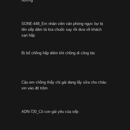
hưởng
SONE-448_Em nhân viên văn phòng ngực bự bị
tên sếp dâm tà lừa chuốc say rồi đưa về khách
sạn hấp
Bị bố chồng hấp diêm khi chồng đi công tác
Cậu em chồng thấy chị gái đang lấy sữa cho cháu
xin vào địt trộm
ADN-720_Cô con gái yêu của sếp