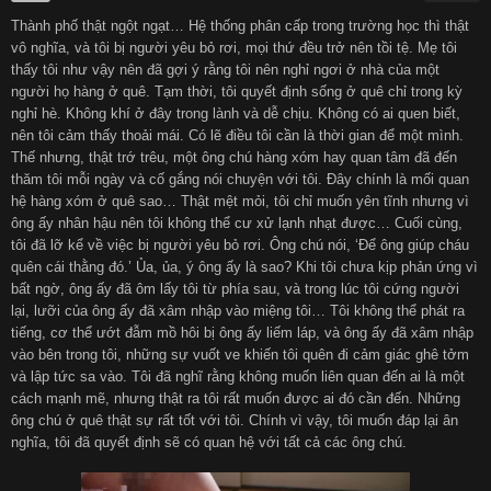
Thành phố thật ngột ngạt… Hệ thống phân cấp trong trường học thì thật
हिन्दी
Español
vô nghĩa, và tôi bị người yêu bỏ rơi, mọi thứ đều trở nên tồi tệ. Mẹ tôi
thấy tôi như vậy nên đã gợi ý rằng tôi nên nghỉ ngơi ở nhà của một
người họ hàng ở quê. Tạm thời, tôi quyết định sống ở quê chỉ trong kỳ
Italiano
Nederlands
nghỉ hè. Không khí ở đây trong lành và dễ chịu. Không có ai quen biết,
nên tôi cảm thấy thoải mái. Có lẽ điều tôi cần là thời gian để một mình.
Thế nhưng, thật trớ trêu, một ông chú hàng xóm hay quan tâm đã đến
Английский
thăm tôi mỗi ngày và cố gắng nói chuyện với tôi. Đây chính là mối quan
hệ hàng xóm ở quê sao… Thật mệt mỏi, tôi chỉ muốn yên tĩnh nhưng vì
ông ấy nhân hậu nên tôi không thể cư xử lạnh nhạt được… Cuối cùng,
tôi đã lỡ kể về việc bị người yêu bỏ rơi. Ông chú nói, ‘Để ông giúp cháu
quên cái thằng đó.’ Ủa, ủa, ý ông ấy là sao? Khi tôi chưa kịp phản ứng vì
bất ngờ, ông ấy đã ôm lấy tôi từ phía sau, và trong lúc tôi cứng người
lại, lưỡi của ông ấy đã xâm nhập vào miệng tôi… Tôi không thể phát ra
tiếng, cơ thể ướt đẫm mồ hôi bị ông ấy liếm láp, và ông ấy đã xâm nhập
vào bên trong tôi, những sự vuốt ve khiến tôi quên đi cảm giác ghê tởm
và lập tức sa vào. Tôi đã nghĩ rằng không muốn liên quan đến ai là một
cách mạnh mẽ, nhưng thật ra tôi rất muốn được ai đó cần đến. Những
ông chú ở quê thật sự rất tốt với tôi. Chính vì vậy, tôi muốn đáp lại ân
nghĩa, tôi đã quyết định sẽ có quan hệ với tất cả các ông chú.