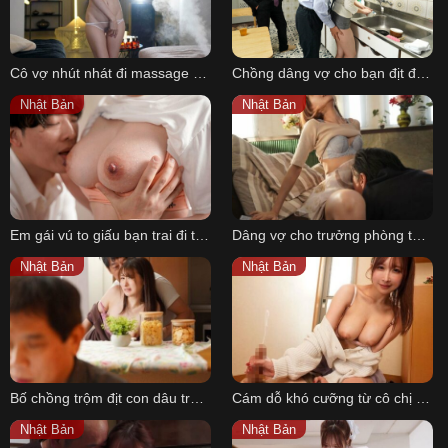
Cô vợ nhút nhát đi massage kích dục khi chồng không thỏa mãn
Chồng dâng vợ cho bạn địt để được vay tiền trả nợ nần
Nhật Bản
Nhật Bản
Em gái vú to giấu bạn trai đi tập gym rồi địt cùng PT trong phòng tập
Dâng vợ cho trưởng phòng thỏa mãn để được ở lại công ty
Nhật Bản
Nhật Bản
Bố chồng trộm địt con dâu trước mặt con trai luôn bận rộn
Cám dỗ khó cưỡng từ cô chị gái bạn thân vú to xinh đẹp
Nhật Bản
Nhật Bản