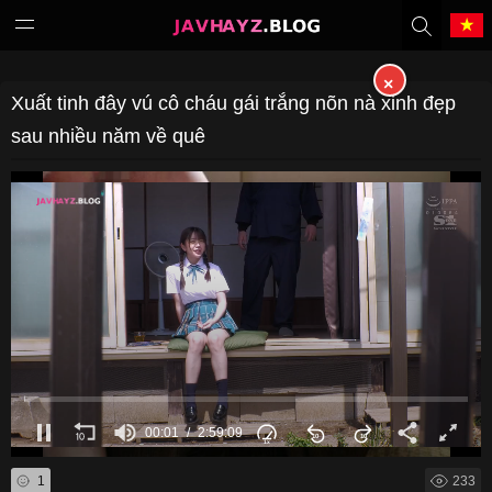
×
Tiếng Việt
中文（繁體）
Xuất tinh đây vú cô cháu gái trắng nõn nà xinh đẹp
sau nhiều năm về quê
中文（简体）
English
日本語
한국어
Melayu
ภาษาไทย
Deutsch
Français
Indonesia
Filipino
00:01
2:59:09
Português
Türkçe
1
233